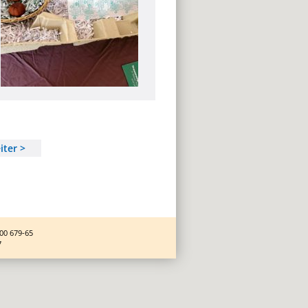
iter >
00 679-65
7